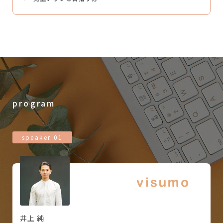
program
speaker 01
井上 純