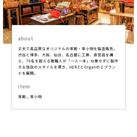
about
丈夫で高品質なオリジナルの革鞄・革小物を製造販売。
渋谷と博多、大阪、仙台、名古屋に工房、直営店を構
え、70名を超える鞄職人が「一人一本」分業せずに製作
する独自のスタイルを貫き、HERZとOrganの２ブラン
ドを展開。
item
革鞄
,
革小物