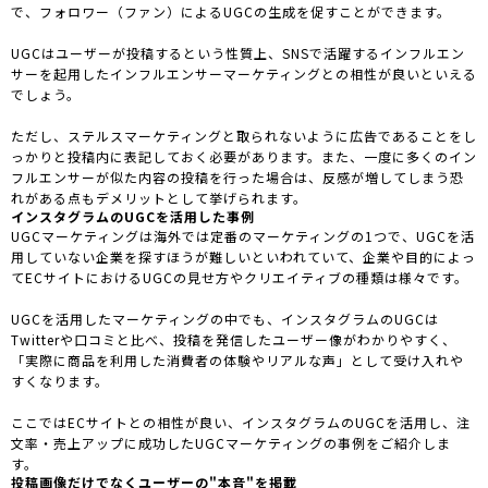
で、フォロワー（ファン）によるUGCの生成を促すことができます。
UGCはユーザーが投稿するという性質上、SNSで活躍するインフルエン
サーを起用したインフルエンサーマーケティングとの相性が良いといえる
でしょう。
ただし、ステルスマーケティングと取られないように広告であることをし
っかりと投稿内に表記しておく必要があります。また、一度に多くのイン
フルエンサーが似た内容の投稿を行った場合は、反感が増してしまう恐
れがある点もデメリットとして挙げられます。
インスタグラムのUGCを活用した事例
UGCマーケティングは海外では定番のマーケティングの1つで、UGCを活
用していない企業を探すほうが難しいといわれていて、企業や目的によっ
てECサイトにおけるUGCの見せ方やクリエイティブの種類は様々です。
UGCを活用したマーケティングの中でも、インスタグラムのUGCは
Twitterや口コミと比べ、投稿を発信したユーザー像がわかりやすく、
「実際に商品を利用した消費者の体験やリアルな声」として受け入れや
すくなります。
ここではECサイトとの相性が良い、インスタグラムのUGCを活用し、注
文率・売上アップに成功したUGCマーケティングの事例をご紹介しま
す。
投稿画像だけでなくユーザーの"本音"を掲載