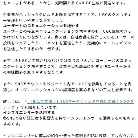
もメリットがあることから、短時間で多くのUGC生成が見込めます。
企業側がハッシュタグによるお題を指定することで、UGCのクオリティ
ー管理も行いやすくなるでしょう。
ユーザーとのコミュニケーションを増やす
ユーザーとの接点やコミュニケーションを増やすのも、UGC生成のきっ
かけづくりにつながります。例えば、自社商品を紹介しているユーザーの
投稿をシェアしたり、コメントを返信したり、定期的にメールマガジン
を送信したりするのが一例です。
必ずしもUGCが生成されるわけではありませんが、ユーザーとのコミュ
ニケーションを増やすことで、企業や自社商品に対する他ユーザーから
の興味関心を惹きやすくなります。
また、SNSアカウントや公式サイト内で、UGCを募集していることを告
知し、オリジナルハッシュタグの認知度を高めるなどの工夫も必要です。
詳しくは、「
【食品企業向け】SNSマーケティングを成功に導く5つのス
テップ
」でも紹介しています。
インフルエンサーを活用する
各SNSで高い認知度や影響力を持つインフルエンサーを活用するのもおす
すめです。
インフルエンサーに商品の紹介や使った感想をSNSに投稿してもらうこと