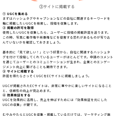
① UGCを集める
まずはハッシュタグやキャプションなどの自社に関連するキーワードを
軸に掲載したいUGCを検索し、投稿を収集します。
② 掲載の許可を取得
使用したいUGCを収集したら、ユーザーに投稿の掲載許諾を送ります。
この時、写真に著作権や肖像権などを侵害する恐れがあるものが写り込
んでいないかを確認しておきましょう。
基本的に「見て欲しい！」という好意から、自社に関連するハッシュタ
グを付けて投稿してくれているユーザーがほとんどです。申請のコメント
を通じてユーザーとのコミュニケーションが生まれ、企業とのエンゲー
ジメント向上に繋げることも期待できます。
③ サイトに掲載する
許諾を得たらさっそくUGCをECサイトに掲載しましょう。
UGCが掲載されたECサイトは、非常に華やかに楽しいサイトになること
と、信頼性の向上が見込めます。
④ 効果検証をする
UGCを効果的に活用し、売上を伸ばすためには「効果検証を元にした
UGCの収集」が鍵です。
むやみやたらとUGCを収集・掲載しているだけでは、マーケティング施