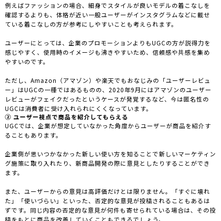
例えばファッションの場合、細身でスタイルが良いモデルの着こなしを
確認するよりも、体格が近い一般ユーザーがインスタグラムなどに載せ
ている着こなしの方が参考にしやすいことも考えられます。
ユーザーにとっては、企業のプロモーションよりもUGCの方が説得力を
感じやすく、使用時のイメージも沸きやすいため、信頼感や共感を集め
やすいのです。
ただし、Amazon（アマゾン）や楽天でもおなじみの「ユーザーレビュ
ー」はUGCの一種ではあるものの、2020年9月にはアマゾンのユーザー
レビューがフェイクだったというケースが発覚するなど、今は匿名性の
UGCは消費者に受け入れられにくくなっています。
② ユーザー視点で商品を紹介してもらえる
UGCでは、企業が想定していなかった角度からユーザーが商品を紹介す
ることもあります。
企業側が思いつかなかった新しい使い方を知ることで新しいマーケティン
グ施策に取り入れたり、新商品開発の際に意見としたりすることができ
ます。
また、ユーザーからの意見は高評価だけとは限りません。「すぐに壊れ
た」「使いづらい」といった、否定的な意見が投稿されることもあるは
ずです。同じ内容の否定的な意見が何件も寄せられている場合は、その投
稿をもとに商品を改善していくこともできるでしょう。